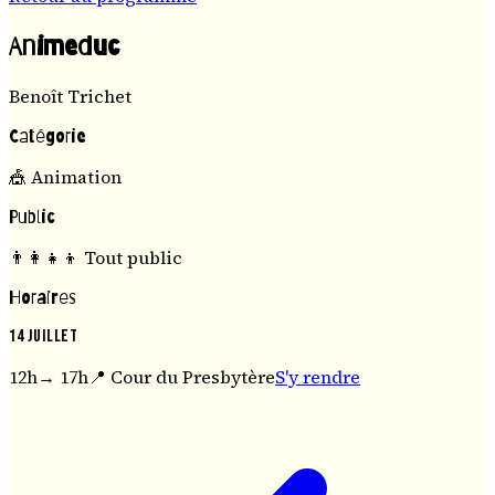
Animeduc
Benoît Trichet
Catégorie
🎪
Animation
Public
👨‍👩‍👧‍👦
Tout public
Horaires
14 juillet
12h
→
17h
📍
Cour du Presbytère
S'y rendre