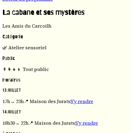
La cabane et ses mystères
Les Amis du Carcoilh
Catégorie
🌿
Atelier sensoriel
Public
👨‍👩‍👧‍👦
Tout public
Horaires
13 juillet
17h
→
23h
📍
Maison des Jurats
S'y rendre
14 juillet
10h30
→
22h
📍
Maison des Jurats
S'y rendre