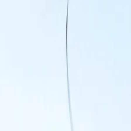
Accueil
Festival
🔴 En direct
L'association